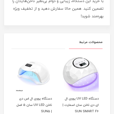
با خرید این دستگاه، زیبایی و دوام بی‌نظیر ناخن‌هایتان را
تضمین کنید. همین حالا سفارش دهید و از تخفیف ویژه
بهره‌مند شوید!
محصولات مرتبط
ی ال
 |
دستگاه UV LED یووی ال
دستگاه یووی ال اس دی
دستگ
ای دی ناخن سان اسمارت |
ناخن UV LED سان 5 اصل
مان
SUN SMART F6
| SUN5
اوجینا