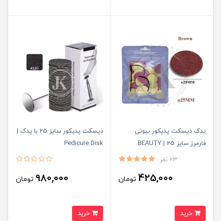
یدک دیسکت پدیکور بیوتی
دیسکت پدیکور سایز 25 با یدک |
فارمرز سایز 25 | BEAUTY
Pedicure Disk
FARMERS
23 نفر
980,000
425,000
تومان
تومان
خرید
خرید