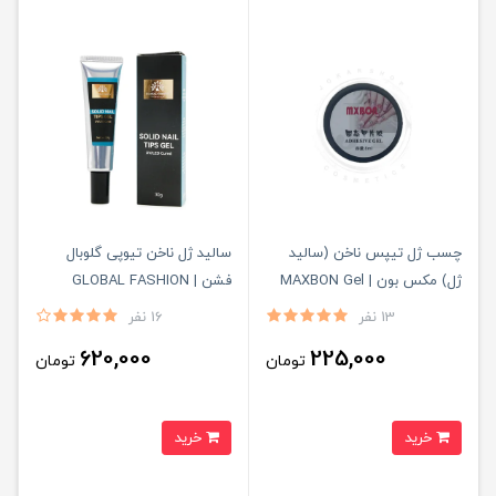
چسب ژل‌ تیپس ناخن (سالید
سالید ژل ناخن تیوپی گلوبال
ژل) مکس بون | MAXBON Gel
فشن | GLOBAL FASHION
Tips Glue
13 نفر
16 نفر
620,000
225,000
تومان
تومان
خرید
خرید