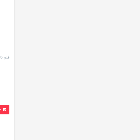
قلم ناخن
خرید