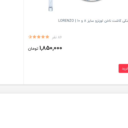
کاشت ناخن لورنزو سایز 8 و 10 | LORENZO
86 نفر
1,850,000
تومان