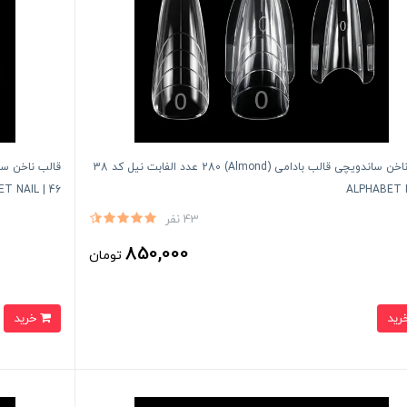
قالب ناخن ساندویچی قالب بادامی (Almond) 280 عدد الفابت نیل کد 38
46 | ALPHABET NAIL
43 نفر
850,000
تومان
خرید