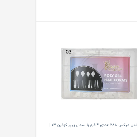
قالب کاشت ناخن میکس 288 عددی 4 فرم با اسمال پیپر کوئین 03 |