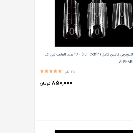
قالب ناخن ساندویچی کافین کامل (Full Coffin) 280 عدد الفابت نیل کد
28 نفر
850,000
تومان