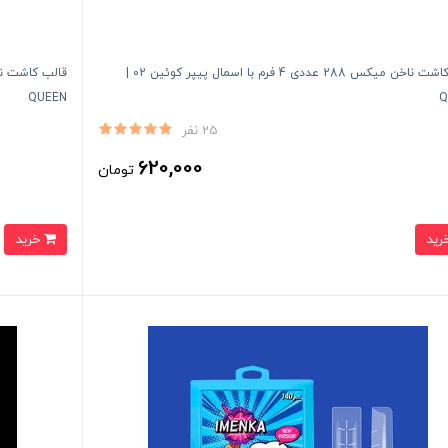
قالب کاشت ناخن میکس 288 عددی 4 فرم با اسمال پیپر کوئین 02 |
QUEEN
Q
25 نفر
620,000
تومان
خرید