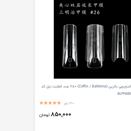
قالب ناخن ساندویچی بالرین (Coffin / Ballerina) 280 عدد الفابت نیل کد
30 نفر
850,000
تومان