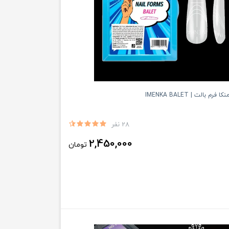
م بالت | IMENKA BALET
28 نفر
2,450,000
تومان