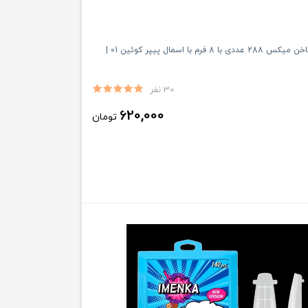
قالب کاشت ناخن میکس 288 عددی با 8 فرم با اسمال پیپر کوئین 01 |
30 نفر
620,000
تومان