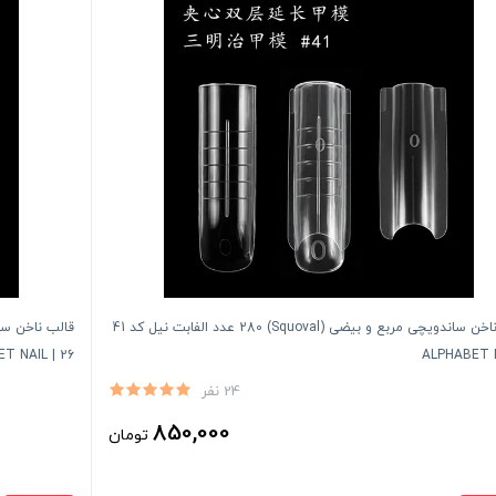
قالب ناخن ساندویچی مربع و بیضی (Squoval) 280 عدد الفابت نیل کد 41
26 | ALPHABET NAIL
24 نفر
850,000
تومان