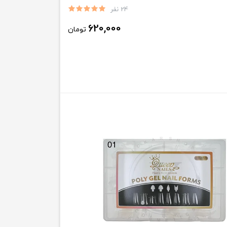
24 نفر
620,000
تومان