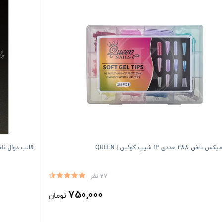
 288 عددی 12 شیپ کوئین | QUEEN
قالب دوال ناخن 120 عددی مدل اج گلوبال فشن ON NO1
27 نفر
750,000
تومان