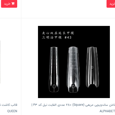
خرید
قالب ناخن ساندویچی مربعی (Square) 280 عددی الفابت نیل کد 43 |
QUEEN
ALPHABET