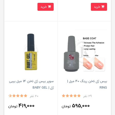
خرید
خرید
بیس ژل ناخن رینگ 40 میل |
سوپر بیس ژل ناخن 14 میل بیبی
RING
ژل | BABY GEL
29 نفر
20 نفر
419,000
595,000
تومان
تومان