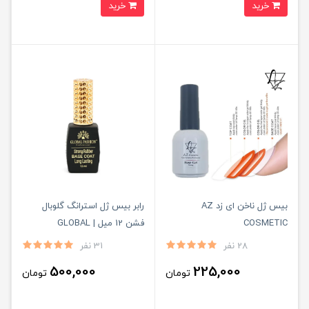
خرید
خرید
بیس ژل ناخن ای زد AZ
رابر بیس ژل استرانگ گلوبال
COSMETIC
فشن 12 میل | GLOBAL
FASHION
28 نفر
31 نفر
500,000
225,000
تومان
تومان