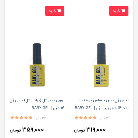
خرید
خرید
بیس ژل ناخن حساس پروتئین
یووی باندر ژل (پرایمر ژل) بیبی ژل
باند 14 میل بیبی ژل | BABY GEL
۱۴ میل | BABY GEL
21 نفر
22 نفر
359,000
319,000
تومان
تومان