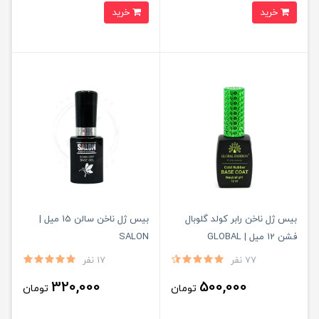
خرید
خرید
بیس ژل ناخن رابر کولد گلوبال
بیس ژل ناخن سالن 15 میل |
فشن 12 میل | GLOBAL
SALON
FASHION
77 نفر
17 نفر
320,000
500,000
تومان
تومان