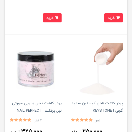
خرید
خرید
پودر کاشت ناخن کیستون سفید
پودر کاشت ناخن هلویی صورتی
گچی | KEYSTONE
نیل پرفکت | NAIL PERFECT
1 نفر
2 نفر
325,000
250,000