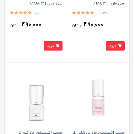
سی ماری | C MARY
سی ماری | C MARY
27 نفر
32 نفر
490,000
490,000
تومان
تومان
خرید
خرید
چسب اکستنشن مژه بی رنگ الفا
چسب اکستنشن مژه نیم تا 1