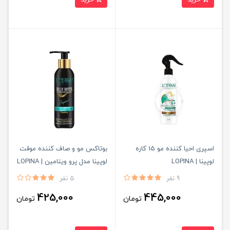
اسپری احیا کننده مو 15 کاره
بوتاکس مو و صاف کننده موقت
لوپینا | LOPINA
لوپینا مدل پرو ویتامین | LOPINA
9 نفر
5 نفر
425,000
445,000
تومان
تومان