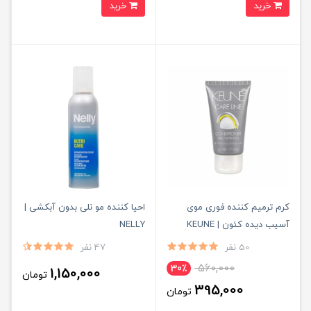
خرید
خرید
کرم ترمیم کننده فوری موی
احیا کننده مو نلی بدون آبکشی |
آسیب دیده کئون | KEUNE
NELLY
50 نفر
47 نفر
560,000
30٪
1,150,000
تومان
395,000
تومان