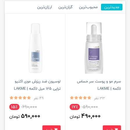
جدیدترین
محبوب‌ترین
گران‌ترین
ارزان‌ترین
سرم مو و پوست سر حساس
لوسیون ضد ریزش موی اکتیو
لاکمه | LAKME
تراپی 125 میل لاکمه | LAKME
33 نفر
49 نفر
690,000
590,000
15٪
17٪
590,000
490,000
تومان
تومان
خرید
خرید