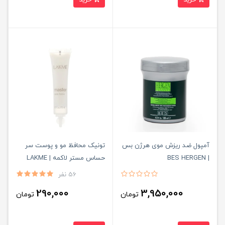
آمپول ضد ریزش موی هرژن بس
تونیک محافظ مو و پوست سر
| BES HERGEN
حساس مستر لاکمه | LAKME
56 نفر
290,000
3,950,000
تومان
تومان