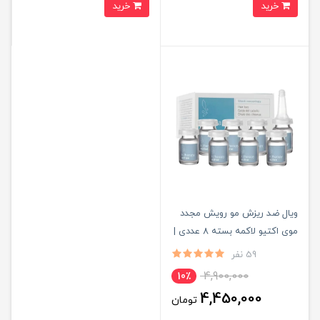
خرید
خرید
ویال ضد ریزش مو رویش مجدد
موی اکتیو لاکمه بسته 8 عددی |
LAKME
59 نفر
4,900,000
10٪
4,450,000
تومان