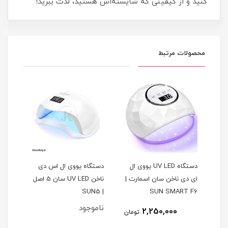
کنید و از کیفیتی که شایسته‌اش هستید، لذت ببرید!
محصولات مرتبط
ی ال
 |
دستگاه UV LED یووی ال
دستگاه یووی ال اس دی
دستگ
ای دی ناخن سان اسمارت |
ناخن UV LED سان 5 اصل
مان
SUN SMART F6
| SUN5
اوجینا
ناموجود
نام
2,250,000
تومان