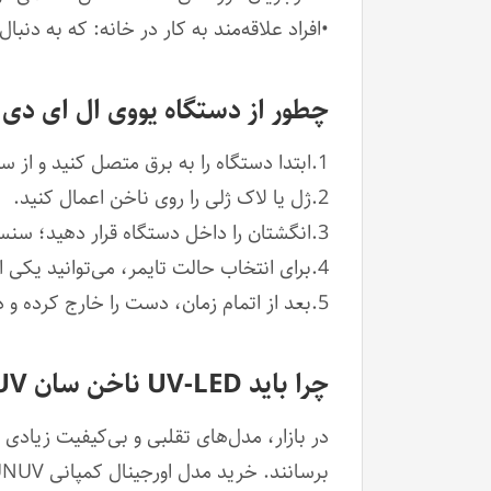
•افراد علاقه‌مند به کار در خانه: که به دن
چطور از دستگاه یووی ال ای دی سان 4 اس SUN 4S استفا
1.ابتدا دستگاه را به برق متصل کنید و از سالم بودن سیم و پریز مطمئن شوید.
2.ژل یا لاک ژلی را روی ناخن اعمال کنید.
3.انگشتان را داخل دستگاه قرار دهید؛ سنسور حرکتی به‌طور خودکار دستگاه را روشن می‌کند.
4.برای انتخاب حالت تایمر، می‌توانید یکی از دکمه‌های ۱۰، ۳۰، ۶۰ یا ۹۹ ثانیه را فشار دهید.
5.بعد از اتمام زمان، دست را خارج کرده و دستگاه به‌صورت خودکار خاموش می‌شود.
چرا باید UV-LED ناخن سان SUNUV اورجینال را بخریم؟
برسانند. خرید مدل اورجینال کمپانی SUNUV تضمین می‌کند که: