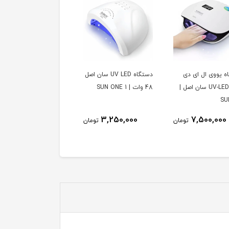
ه یووی ال ای دی
دستگاه UV LED سان اصل
سوهان برقی ناخن بلا |
ناخن UV-LED سان اصل |
48 وات | 1 SUN ONE
BELLA
SU
9,500,000
3,250,000
7,500,000
تومان
تومان
توم