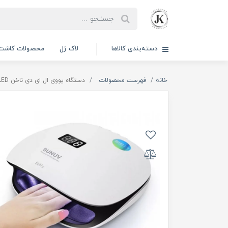
دسته‌بندی کالاها
لاک ژل
محصولات کاشت 
خانه
فهرست محصولات
دستگاه یووی ال ای دی ناخن UV-LED سان اصل | SUN 4 S