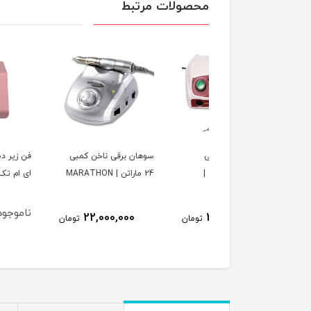
محصولات مرتبط
گاه سوهان برقی
سوهان برقی ناخن کمبی
فن زیر دست کاشت نا
استرانگ 207B اصل |
24 ماراتن | MARATHON
ای ام تک موتور | EM
STRO
ناموجود
22,000,000
20,000,000
تومان
تومان