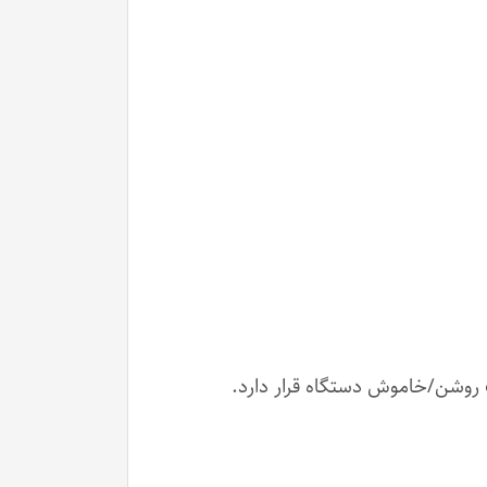
رعت و یک چراغ LED سبز برای نمایش وضعیت روشن/خاموش دستگاه قرار دارد.