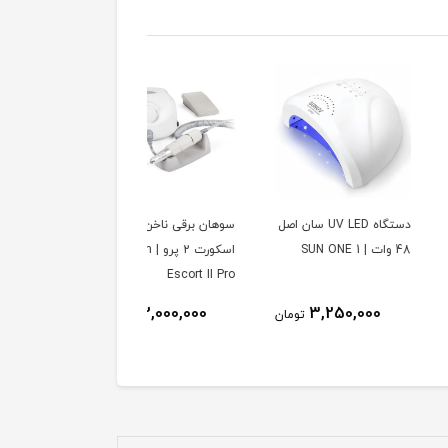
دستگاه UV LED سان اصل
سوهان برقی ناخن ماراتن
دستگاه UV LED یووی 
اسکورت 2 پرو | Marathon
ای دی ناخن سان اسمارت 
SUN SMART F6
Escort II Pro
2,250,000
22,000,000
3,250,000
تومان
تومان
توم