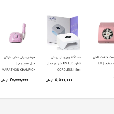
خن
دستگاه یووی ال ای دی
سوهان برقی ناخن ماراتن
ناخن UV LED شارژی مدل
مدل چمپیون |
48 وات | 1 SUN ONE
MARATHON CHAMPION
CORDLESS | S50
20,000,000
5,500,000
تومان
تومان