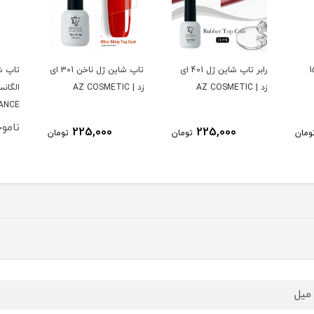
رابر تاپ شاین ژل 401 ای
تاپ شاین ژل ناخن 301 ای
تاپ شاین ژل لایت
بیل
زد | AZ COSMETIC
الگانس | LIGHT
NE
ELEGANCE
ناموجود
225,000
تومان
تومان