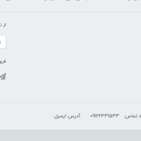
از 
فروش
 تماس:
09122331533
آدرس ایمیل: