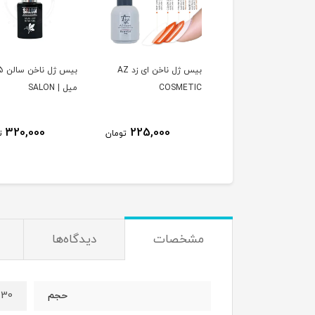
بیس ژل ناخن ای زد AZ
بیس ژل ناخن سالن 15
COSMETIC
میل | SALON
زد | AZ COSMETIC
225,000
320,000
225,000
تومان
تومان
مشخصات
دیدگاه‌ها
30 میل
حجم