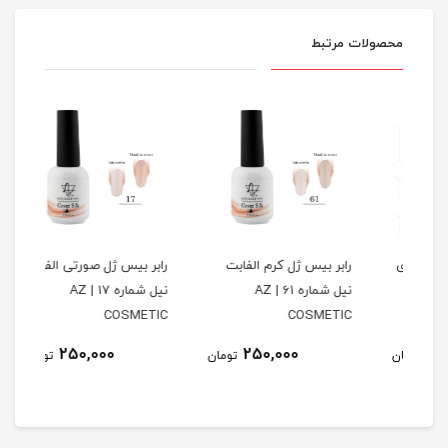
محصولات مرتبط
پ شاین ژل ناخن 301 ای
رابر بیس ژل کرم الفابت
رابر بیس ژل صورتی الفابت
رابر
نیل شماره 61 | AZ
نیل شماره 17 | AZ
TIC
COSMETIC
COSMETIC
250,000
250,000
مان
تومان
تومان