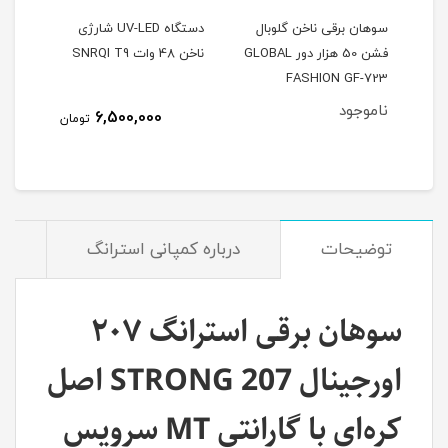
ل
سوهان برقی ناخن گلوبال
دستگاه UV-LED شارژی
فشن 50 هزار دور GLOBAL
ناخن 48 وات SNRQI T9
وات RQI T9
FASHION GF-723
G
ناموجود
6,500,000
تومان
توضیحات
درباره کمپانی استرانگ
م
سوهان برقی استرانگ ۲۰۷
اورجینال STRONG 207 اصل
کره‌ای با گارانتی MT سرویس