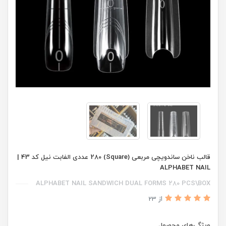
قالب ناخن ساندویچی مربعی (Square) 280 عددی الفابت نیل کد 43 |
ALPHABET NAIL
ALPHABET NAIL SANDWICH DUAL FORMS 280 PCS\BOX
از 23
ویژگی‌های محصول