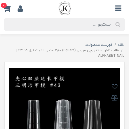
0
خانه
فهرست محصولات
قالب ناخن ساندویچی مربعی (Square) 280 عددی الفابت نیل کد 43 |
ALPHABET NAIL