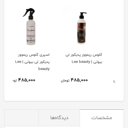
کلوس ریموور پدیکور لی
اسپری کلوس ریموور
بیوتی | Lee beauty
پدیکور لی بیوتی | Lee
کیلویی |
beauty
485,000
485,000
مان
تومان
تومان
مشخصات
دیدگاه‌ها