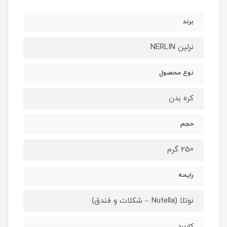
برند
نرلین NERLIN
نوع محصول
کره بدن
حجم
250 گرم
رایحه
نوتلا (Nutella – شکلات و فندق)
کاربرد