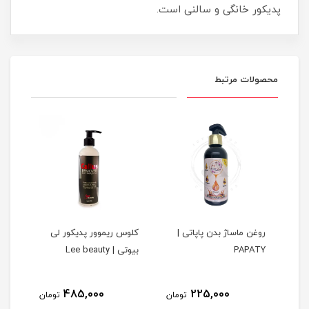
پدیکور خانگی و سالنی است.
محصولات مرتبط
سی
روغن ماساژ بدن پاپاتی |
کلوس ریموور پدیکور لی
اسپر
PAPATY
بیوتی | Lee beauty
auty
485,000
225,000
مان
تومان
تومان