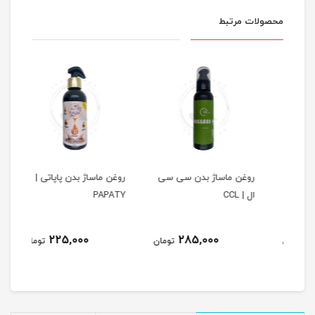
محصولات مرتبط
روغن ماساژ بدن سی سی
روغن ماساژ بدن پاپاتی |
ال | CCL
PAPATY
کیلویی |
225,000
285,000
مان
تومان
تومان