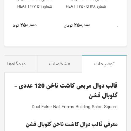
شماره 128 تا 250 | HEAT
شماره 1 تا 127 | HEAT
بو ال
250,000
250,000
مان
تومان
تومان
توضیحات
مشخصات
دیدگاه‌ها
قالب دوال مربعی کاشت ناخن 120 عددی –
گلوبال فشن
Dual False Nail Forms Building Salon Square
معرفی قالب دوال کاشت ناخن گلوبال فشن