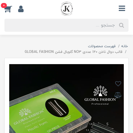
0
خانه
فهرست محصولات
قالب دوال ناخن 120 عددی NO3 گلوبال فشن GLOBAL FASHION