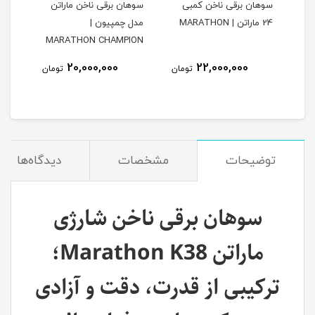
سوهان برقی ناخن کمبی
سوهان برقی ناخن ماراتن
سوها
24 ماراتن | MARATHON
مدل چمپیون |
102
MARATHON CHAMPION
نام
20,000,000
22,000,000
مان
تومان
تومان
توضیحات
مشخصات
دیدگاه‌ها
سوهان برقی ناخن شارژی
ماراتن Marathon K38؛
ترکیبی از قدرت، دقت و آزادی