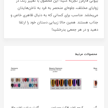
بیوتی فارمرز تجربه کنید! این محصول با تغییر رنگ در
زوایای مختلف، جلوه‌ای منحصر به فرد به ناخن‌هایتان
می‌بخشد. مناسب برای کسانی که به دنبال ظاهری خاص و
جذاب هستند. همین حالا زیبایی دستان خود را ارتقا
دهید و در هر جمعی بدرخشید!
محصولات مرتبط
ئید ناخن 10 رنگ
کروم ناخن افکت چمیلون
گلیتر دیزاین ناخن 30 رنگ