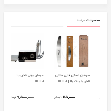
محصولات مرتبط
س
سوهان دستی فلزی هلالی
سوهان برقی ناخن بلا |
لیکو
ناخن با یدک بلا | BELLA
BELLA
با ک
9,500,000
115,000
مان
تومان
تومان