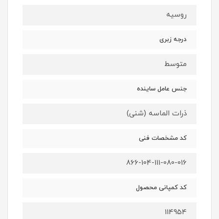
روسیه
درجه زبری
متوسط
جنس عامل ساینده
ذرات الماسه (شنی)
کد مشخصات فنی
866-104-111-080-016
کد کمپانی محصول
114954