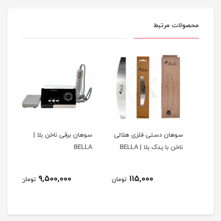
محصولات مرتبط
س
سوهان دستی فلزی هلالی
سوهان برقی ناخن بلا |
لیکو
ناخن با یدک بلا | BELLA
BELLA
با ک
9,500,000
115,000
مان
تومان
تومان