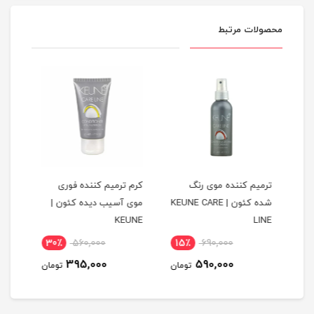
محصولات مرتبط
ترمیم کننده موی رنگ
کرم ترمیم کننده فوری
شامپ
شده کئون | KEUNE CARE
موی آسیب دیده کئون |
کئون 250 میل 
KEUNE
LINE
30٪
560,000
15٪
690,000
2
395,000
590,000
مان
تومان
تومان