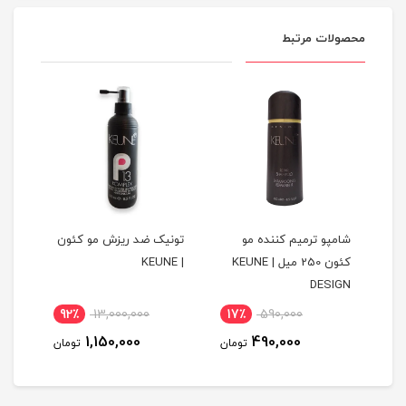
محصولات مرتبط
شامپو ترمیم کننده مو
تونیک ضد ریزش مو کئون
شام
کئون 250 میل | KEUNE
| KEUNE
250 میل | EUNE
DESIGN
92٪
13,000,000
17٪
590,000
1
1,150,000
490,000
مان
تومان
تومان