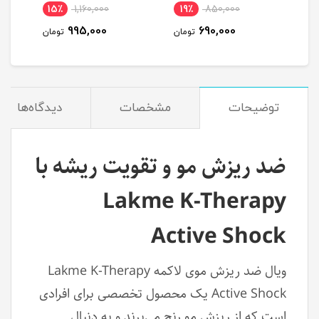
15٪
1,160,000
19٪
850,000
1
995,000
690,000
مان
تومان
تومان
توضیحات
مشخصات
دیدگاه‌ها
ضد ریزش مو و تقویت ریشه با
Lakme K-Therapy
Active Shock
ویال ضد ریزش موی لاکمه Lakme K-Therapy
Active Shock یک محصول تخصصی برای افرادی
است که از ریزش مو رنج می‌برند و به دنبال