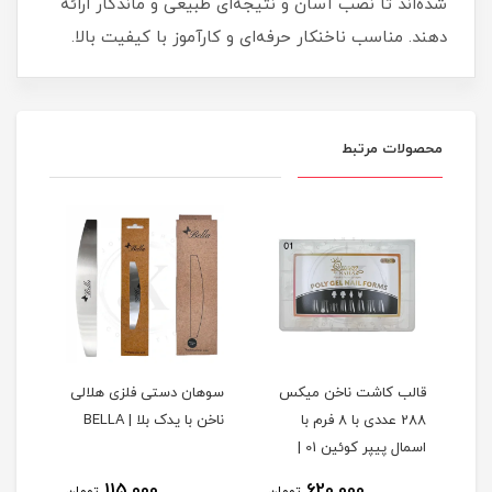
شده‌اند تا نصب آسان و نتیجه‌ای طبیعی و ماندگار ارائه
دهند. مناسب ناخنکار حرفه‌ای و کارآموز با کیفیت بالا.
محصولات مرتبط
س
قالب کاشت ناخن میکس
سوهان دستی فلزی هلالی
سوها
سمال
288 عددی با 8 فرم با
ناخن با یدک بلا | BELLA
LLA
اسمال پیپر کوئین 01 |
QUEEN
115,000
620,000