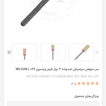
سر سوهان سرامیکی استوانه F نوار قرمز ویلسون 029 | WILSON
WILSON CRAMIC CYLINDER NAIL BIT RED 6130083
از 19
ویژگی‌های محصول