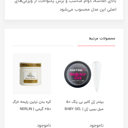
بالای الماسه، دوام مناسب و برش یکنواخت از ویژگی‌های
اصلی این مدل محسوب می‌شود.
محصولات مرتبط
فید
بیلدر ژل کلیر بی رنگ 50
کره بدن نرلین رایحه نارگیل
کره 
BA
میل بیبی ژل | BABY GEL
250 گرمی | NERLIN
250 گرمی | ERLIN
ناموجود
ناموجود
نام