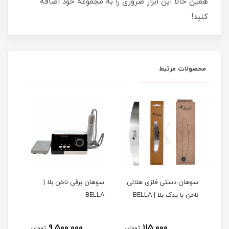
همین حالا این ابزار ضروری را به مجموعه خود اضافه
کنید!
محصولات مرتبط
س
سوهان دستی فلزی هلالی
سوهان برقی ناخن بلا |
لیکو
ناخن با یدک بلا | BELLA
BELLA
با ک
9,500,000
115,000
مان
تومان
تومان