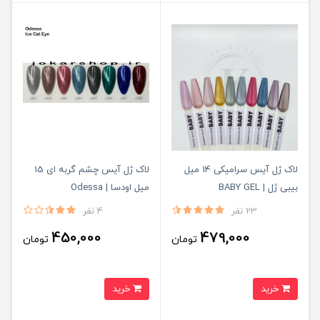
لاک ژل آیس سرامیکی 14 میل
لاک ژل آیس چشم گربه ای 15
بیبی ژل | BABY GEL
میل اودسا | Odessa
23 نفر
4 نفر
450,000
479,000
تومان
تومان
خرید
خرید