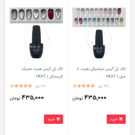
لاک ژل آیس سرامیکی هیت 8
لاک ژل آیس هیت مجیک
میل | HEAT
کریستال | HEAT
39 نفر
32 نفر
435,000
435,000
تومان
تومان
خرید
خرید