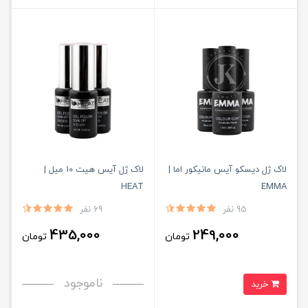
لاک ژل دیسکو آیس مانیکور اما |
لاک ژل آیس هیت 10 میل |
HEAT
EMMA
95 نفر
69 نفر
435,000
249,000
تومان
تومان
ناموجود
خرید