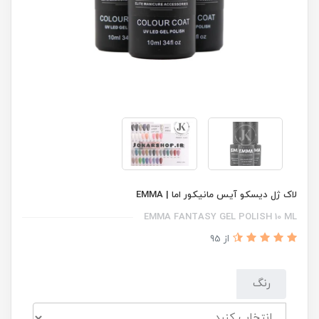
لاک ژل دیسکو آیس مانیکور اما | EMMA
EMMA FANTASY GEL POLISH 10 ML
از 95
رنگ