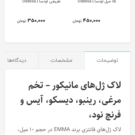
15 میل اودسا | Odessa
طبیعی اودسا | Odessa
بیبی ژل
350,000
450,000
مان
تومان
تومان
توضیحات
مشخصات
دیدگاه‌ها
لاک ژل‌های مانیکور – تخم
مرغی، رینبو، دیسکو، آیس و
فرنچ نود،
لاک ژل‌های فانتزی برند EMMA در حجم ۱۰ میل،