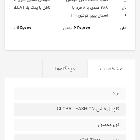
س
قالب کاشت ناخن میکس
سوهان دستی فلزی هلالی
سوها
سمال
288 عددی با 8 فرم با
ناخن با یدک بلا | BELLA
LLA
اسمال پیپر کوئین 01 |
QUEEN
115,000
620,000
مان
تومان
تومان
مشخصات
دیدگاه‌ها
برند
گلوبال فشن GLOBAL FASHION
نوع محصول