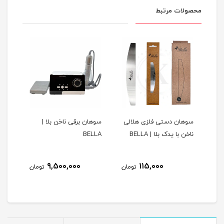
محصولات مرتبط
س
سوهان دستی فلزی هلالی
سوهان برقی ناخن بلا |
لیکو
ناخن با یدک بلا | BELLA
BELLA
با ک
9,500,000
115,000
مان
تومان
تومان