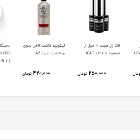
از
لیکویید کاشت ناخن بدون
دستگاه یووی ال ای UV-
دستگا
بو الفابت نیل | AZ
LED کاشت ناخن سان اصل
 PLUS
| SUN 7
3,100,000
420,000
ومان
تومان
7,500,000
تومان