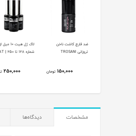
قارچ کاشت ناخن
لاک ژل هیت 10 میل از
لاک ژل هیت 10 میل 
 TROSANI
شماره 128 تا 250 | HEAT
شماره 1 تا 127 | HEAT
250,000
250,000
150,000
تومان
تومان
ت
مشخصات
دیدگاه‌ها