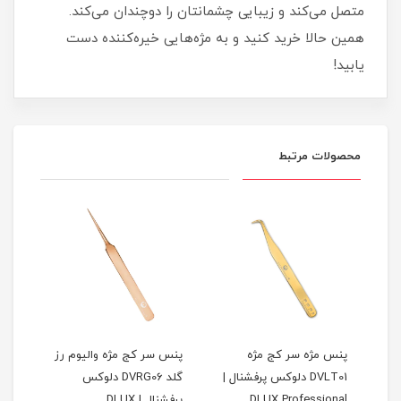
متصل می‌کند و زیبایی چشمانتان را دوچندان می‌کند.
همین حالا خرید کنید و به مژه‌هایی خیره‌کننده دست
یابید!
محصولات مرتبط
پنس مژه سر کج مژه
پنس سر کج مژه والیوم رز
پنس 
س
DVLT01 دلوکس پرفشنال |
گلد DVRG06 دلوکس
DLUX Professional
پرفشنال | DLUX
| DLUX PROFESSIONAL