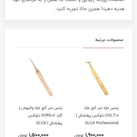
هدیه دهید! همین حالا تجربه کنید.
محصولات مرتبط
پنس مژه سر کج مژه
پنس سر کج مژه والیوم رز
پنس 
س
DVLT01 دلوکس پرفشنال |
گلد DVRG06 دلوکس
DLUX Professional
پرفشنال | DLUX
| DLUX PROFESSIONAL
Professional
1,500,000
1,900,000
مان
تومان
تومان