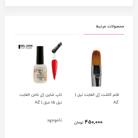
محصولات مرتبط
قلم کاشت ژل الفابت نیل |
تاپ شاین ژل ناخن الفابت
پرای
AZ
نیل 15 میل | AZ
الفابت ن
ناموجود
450,000
مان
تومان