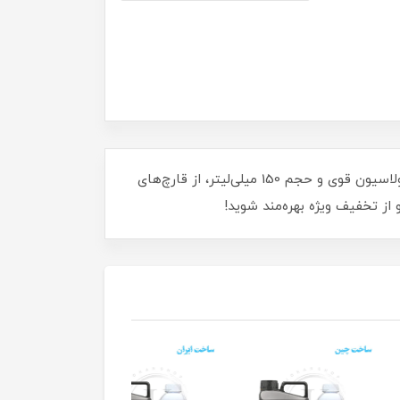
با اسپری ضد قارچ کاشت ناخن الفابت نیل، زیبایی و سلامت ناخن‌هایتان را تضمین کنید! این محصول فوق‌العاده با فرمولاسیون قوی و حجم 150 میلی‌لیتر، از قارچ‌های
 از تخفیف ویژه بهره‌مند شوید!