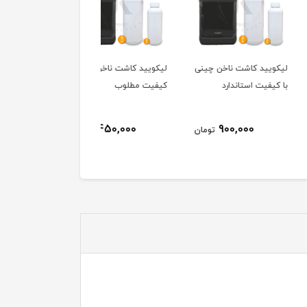
ید کاشت ناخن چینی
لیکویید کاشت ناخن ایرانی
ست تیغ پدیکور 3 تایی
یت استاندارد
کیفیت مطلوب
رینگ | RING
265,000
450,000
900,000
تومان
تومان
توم