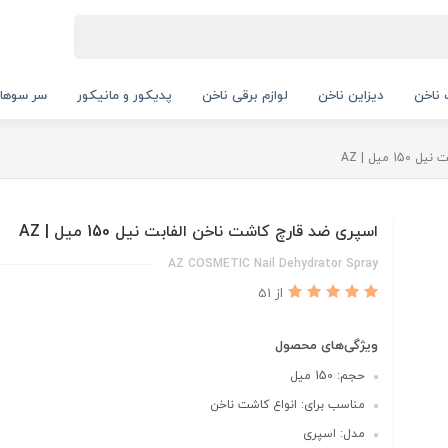
ناخن
دیزاین ناخن
لوازم برقی ناخن
پدیکور و مانیکور
سر سوها
میل | AZ
اسپری ضد قارچ کاشت ناخن الفابت نیل 150 میل | AZ
AZ COSMETIC Nail Dehydrator Spray
از 51
ویژگی‌های محصول
حجم: 150 میل
مناسب برای: انواع کاشت ناخن
مدل: اسپری