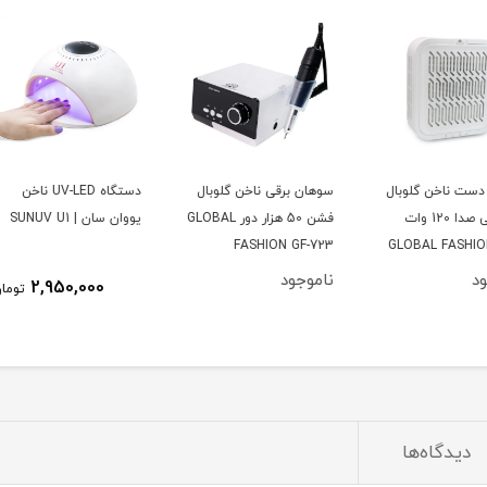
بال
سوهان برقی ناخن گلوبال
دستگاه UV-LED ناخن
فن زی
فشن 50 هزار دور GLOBAL
یووان سان | SUNUV U1
موتور
AS
FASHION GF-723
GL
ناموجود
ناموج
2,950,000
تومان
دیدگاه‌ها