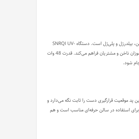
دستگاه ال ای دی ناخن UV/LED 48W وات مدل جدید T9 یک دستگاه حرفه‌ای ناخن و کاملاً به‌روز برای خشک‌کردن انواع ژل ناخن، بیلدرژل و پلی‌ژل است. دستگاه SNRQI UV-
LED با طراحی ارگونومیک، بالشتک فوق‌نرم، صفحه‌نمایش بزرگ و سنسور هوشمند، تجربه‌ای راحت و سریع برای ناخنکاران و کارآموزان ناخن و مشتریان فراهم می‌کند. قدرت 48 وات
پد موقعیت قرارگیری دست را ثابت نگه می‌دارد و
رای استفاده در سالن حرفه‌ای مناسب است و هم