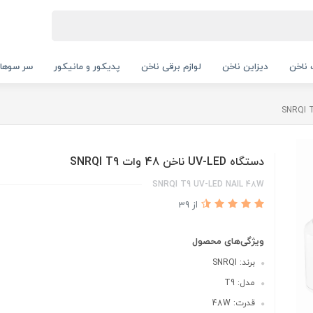
ناخن
دیزاین ناخن
لوازم برقی ناخن
پدیکور و مانیکور
سر سوها
دستگاه UV-LED ناخن 48 وات SNRQI T9
SNRQI T9 UV-LED NAIL 48W
از 39
ویژگی‌های محصول
برند: SNRQI
مدل: T9
قدرت: 48W