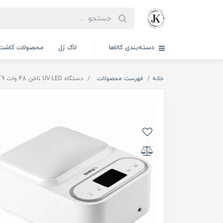
دسته‌بندی کالاها
لاک ژل
محصولات کاشت 
خانه
فهرست محصولات
دستگاه UV-LED ناخن 48 وات SNRQI T9