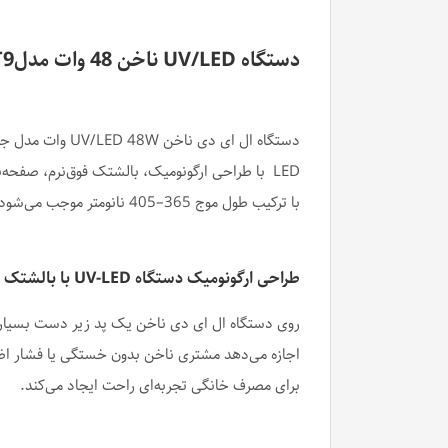
دستگاه UV/LED ناخن 48 وات مدلSNRQI T9 با بالشتک
با ترکیب طول موج 365–405 نانومتر موجب می‌شود فرآیند خشک کردن (پلیمریزه‌کردن) ژل‌ها کامل، یکنواخت و بدون نقاط کور انجام شود.
طراحی ارگونومیک دستگاه UV-LED با بالشتک فوق‌نرم
روی دستگاه ال ای دی ناخن یک پد زیر دست بسیار ن
اجازه می‌دهد مشتری ناخن بدون خستگی یا فشار اض
برای مصرف خانگی تجربه‌ای راحت ایجاد می‌کند.