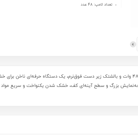
تعداد لامپ: 48 عدد
دستگاه ال ای دی ناخن UV/LED مدل T9 با توان 48 وات و بالشتک زیر دست فوق‌نرم، یک دستگاه حرفه
 تایمرهای 30/60/90 ثانیه، صفحه‌نمایش بزرگ و سطح آینه‌ای کف، خشک شدن یکنواخت و س