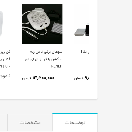
ان برقی ناخن بلا |
سوهان برقی ناخن رنه
فن زیر دست ناخن گلو
BE
ساکشن با فن و ال ای دی |
فشن بی صدا 120 وات
OBAL FASHION | GF-
RENEH
1008
ناموجود
13,500,000
9,500,000
تومان
تومان
توضیحات
مشخصات