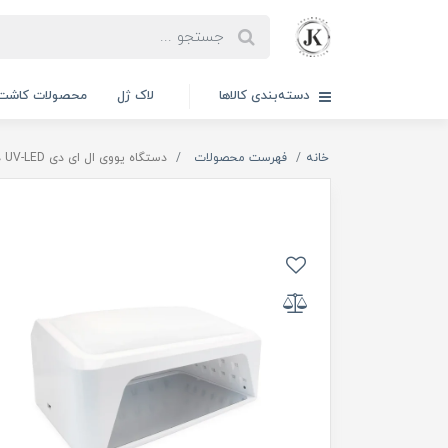
دسته‌بندی کالاها
لاک ژل
محصولات کاشت 
خانه
فهرست محصولات
دستگاه یووی ال ای دی UV-LED دو دست گلوبال فشن 120 وات مدل GLOBAL FASHION | L-1005