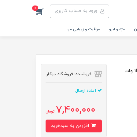
0
ورود به حساب کاربری
ن
مژه و ابرو
مراقبت و زیبایی مو
دستگاه یووی ال ای دی UV-LED دو دست گلوبال فشن 120 وات
فروشنده: فروشگاه جوکار
آماده ارسال
7,400,000
تومان
افزودن به سبدخرید