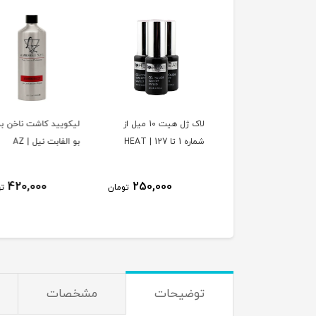
لاک ژل هیت 10 میل از
لیکویید کاشت ناخن بدون
دستگاه یو
 127 | HEAT
بو الفابت نیل | AZ
LED کاشت ناخن سان
| SUN 7
0,000
420,000
250,000
تومان
تومان
7,500,000
ت
توضیحات
مشخصات