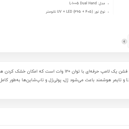
مدل: L-1005 Dual Hand
نوع نور: (UV + LED (365 + 405 نانومتر
دستگاه UV/LED دو‌دسته مدل L-1005 برند گلوبال فشن یک لامپ حرفه‌ای ب
ارگونومیک با پد مچ نرم، نور یکنواخت ۶۶ عدد LED و تایمر هوشمند باعث می‌شود ژل، پولی‌ژل و تا