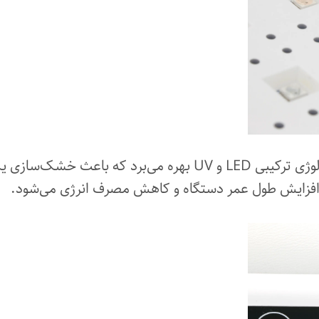
دستگاه ال ای دی ناخن L-1005 از تکنولوژی ترکیبی LED و UV بهره
افزایش طول عمر دستگاه و کاهش مصرف انرژی می‌شود.