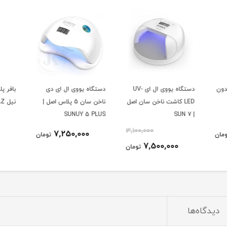
وی ال ای UV-
دستگاه یووی ال ای دی
بافر پلیش ناخن | الفابت
قلم کا
 اصل
ناخن سان 5 پلاس اصل |
نیل AZ
AZ
SUNUY 5 PLUS
3,10
35,000
7,250,000
تومان
تومان
ومان
دیدگاه‌ها