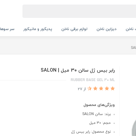
ناخن
دیزاین ناخن
لوازم برقی ناخن
پدیکور و مانیکور
سر سوها
رابر بیس ژل سالن 30 میل | SALON
RUBBER BASE GEL 30 ML
از 27
ویژگی‌های محصول
برند: سالن SALON
حجم: 30 میل
نوع محصول: رابر بیس ژل