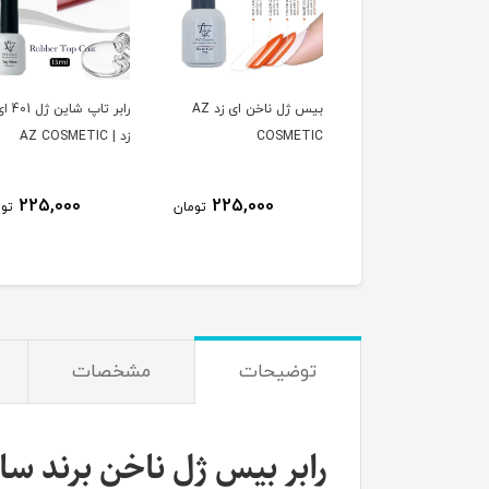
بیس ژل ناخن ای زد AZ
رابر تاپ شاین ژل 401 ای
COSME
زد | AZ COSMETIC
زد | AZ COSMETIC
225,000
225,000
225,000
تومان
تومان
ت
توضیحات
مشخصات
رابر بیس ژل ناخن برند سالن 30 میل | N