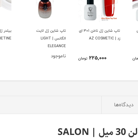
تاپ شاین ژل ناخن 301 ای
تاپ شاین ژل لایت
بیلدر ژل شیری کترین |
رابر ب
الگانس | LIGHT
CATHETINE
ETIC
ELEGANCE
ناموجود
1,250,000
ومان
تومان
دیدگاه‌ها
SALO