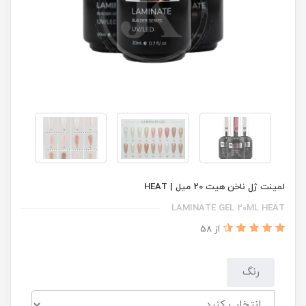
لمینت ژل ناخن هیت 20 میل | HEAT
LAMINATE GEL 20ML HEAT
از 58
رنگ