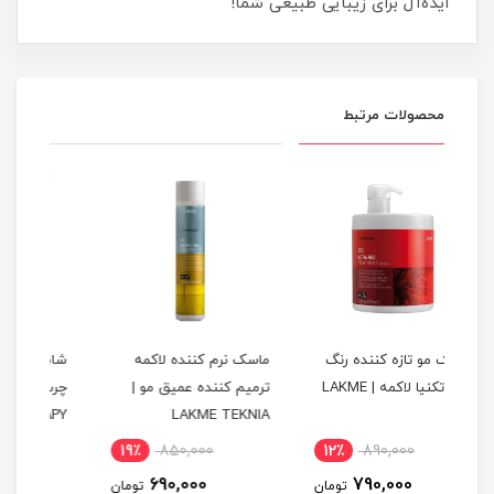
ایده‌آل برای زیبایی طبیعی شما!
محصولات مرتبط
نگ
ماسک نرم کننده لاکمه
شامپو ضد شوره موهای
ماس
ترمیم کننده عمیق مو |
چرب لاکمه | LAKME
NIA
K.THERAPY
LAKME TEKNIA
15٪
1,160,000
19٪
850,000
12
995,000
690,000
ومان
تومان
تومان