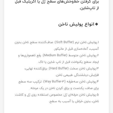
برای گرفتن خط‌وخش‌های سطح ژل یا اکریلیک قبل
از تاپ‌شاین.
🔹انواع پولیش ناخن
1.پولیش ناخن نرم (Soft Buffer): صاف‌کننده سطح ناخن بدون
آسیب، آماده‌سازی قبل از مانیکور.
2.پولیش ناخن متوسط (Medium Buffer): رفع ناهمواری‌ها و
ایجاد سطح یکنواخت قبل از تاپ شاین یا لاک.
3.پولیش ناخن سخت (Hard Buffer): براق‌کننده نهایی،
افزایش درخشندگی طبیعی ناخن.
4.پولیش ناخن سه‌طرفه (3-Way Buffer): ترکیب سه سطح
برای صاف، یکدست و براق کردن ناخن در یک مرحله.
5.پولیش ناخن حرفه‌ای ژل: مخصوص استفاده روی ژل و کاشت
ناخن، بدون خراش یا آسیب به سطح.