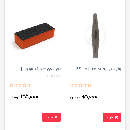
بافر ناخن بلا 100/180 | BELLA
بافر ناخن 3 طرفه نارنجی |
BUFFER
35,000
95,000
تومان
تومان
خرید
خرید