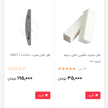
بافر سفید مکعبی ناخن درجه
بافر ناخن هیت 100/180 | HEAT
زبری 100
24 نفر
195,000
35,000
تومان
تومان
خرید
خرید