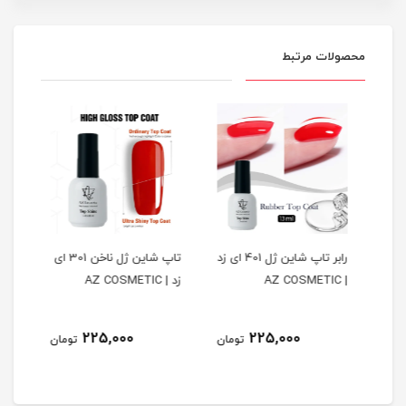
محصولات مرتبط
A
رابر تاپ شاین ژل 401 ای زد
تاپ شاین ژل ناخن 301 ای
تاپ 
| AZ COSMETIC
زد | AZ COSMETIC
| LIGHT ELEGANCE
نام
225,000
225,000
مان
تومان
تومان