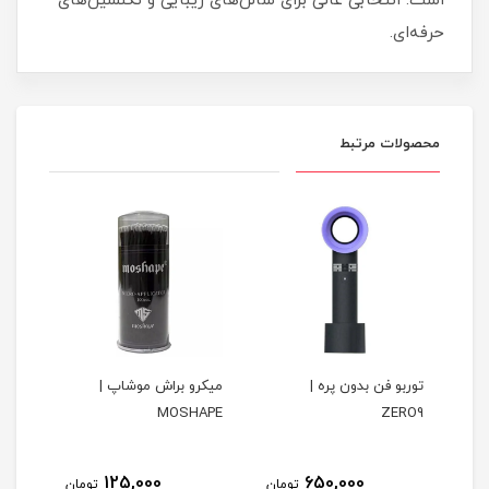
است. انتخابی عالی برای سالن‌های زیبایی و تکنسین‌های
حرفه‌ای.
محصولات مرتبط
 |
توربو فن بدون پره |
میکرو براش موشاپ |
تورب
MOSHAPE
ZERO9
125,000
650,000
مان
تومان
تومان