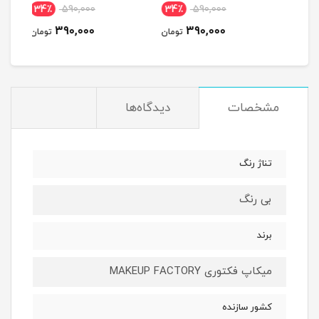
34٪
590,000
34٪
590,000
3
390,000
390,000
مان
تومان
تومان
مشخصات
دیدگاه‌ها
تناژ رنگ
بی رنگ
برند
میکاپ فکتوری MAKEUP FACTORY
کشور سازنده